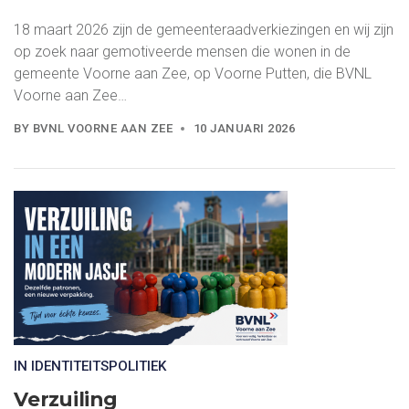
18 maart 2026 zijn de gemeenteraadverkiezingen en wij zijn
op zoek naar gemotiveerde mensen die wonen in de
gemeente Voorne aan Zee, op Voorne Putten, die BVNL
Voorne aan Zee…
BY
BVNL VOORNE AAN ZEE
10 JANUARI 2026
IN IDENTITEITSPOLITIEK
Verzuiling