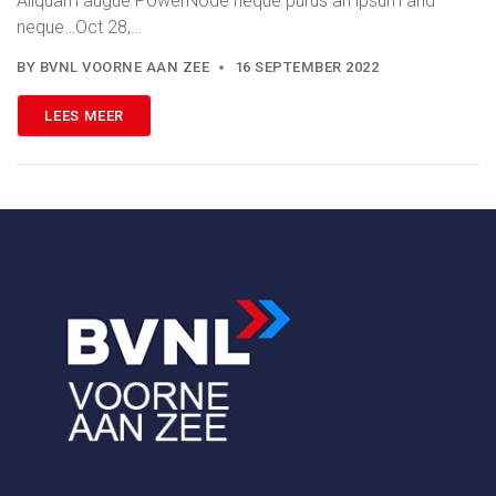
Aliquam augue PowerNode neque purus an ipsum and
neque…Oct 28,…
BY
BVNL VOORNE AAN ZEE
16 SEPTEMBER 2022
LEES MEER